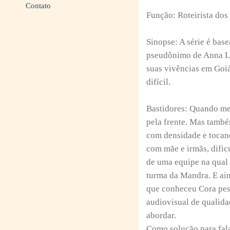
Contato
Função: Roteirista dos
Sinopse: A série é base
pseudônimo de Anna Li
suas vivências em Goi
difícil.
Bastidores: Quando mer
pela frente. Mas també
com densidade e tocand
com mãe e irmãs, dific
de uma equipe na qual 
turma da Mandra. E ain
que conheceu Cora pes
audiovisual de qualida
abordar.
Como solução para fala