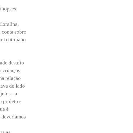
sinopses
Coralina,
 conta sobre
um cotidiano
ande desafio
a crianças
ma relação
tava do lado
etos - a
o projeto e
ue é
ue deveríamos
ra as