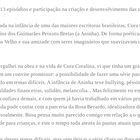
 13 episódios e participação na criação e desenvolvimento das 
ada na infância de uma das maiores escritoras brasileiras, Cora 
ns dos Guimarães Peixoto Bretas (a Aninha). De forma poética,
ás Velho e sua amizade com seres imaginários que suavizavam 
gulhei na obra e na vida de Cora Coralina, vi que tinha um gr
m um convite promissor: a possibilidade de fazer uma série par
o em temas difíceis. A infância de Aninha teve bullying, péssi
uldades financeiras, solidão, melancolia... Mas felizmente eu es
confiava demais, e com quem já havia trabalhado em vários proj
da pude contar com a parceria da Rosa Berardo, idealizadora d
soalmente. Rosa pensa muito parecido comigo em relação a o q
de para crianças, e este o tempo toda atenta às pautas atuais q
r desses temas difíceis, mas sem deixar a série chata ou dura pa